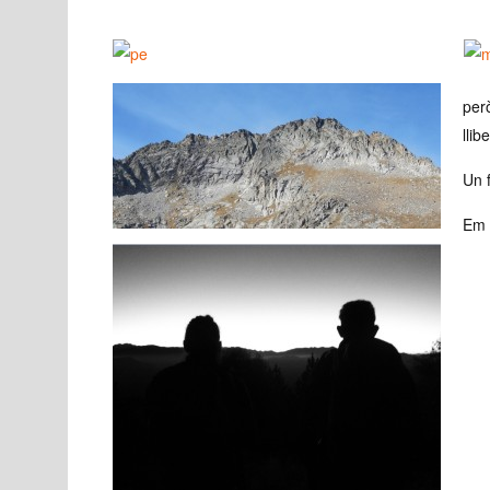
per
llibe
Un f
Em 