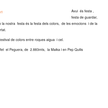
Avui és festa ,
festa de guardar,
ò la nostra festa és la festa dels colors, de les emocions i de la
rtat.
estival de colors entre roques aigua i cel.
fet el Peguera, de 2.883mts, la Maika i en Pep Quilis