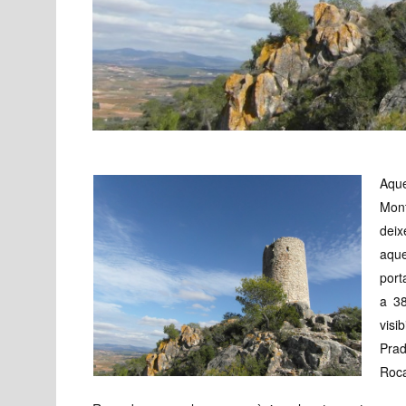
Aque
Mont
dei
aque
port
a 3
visi
Prad
Roca