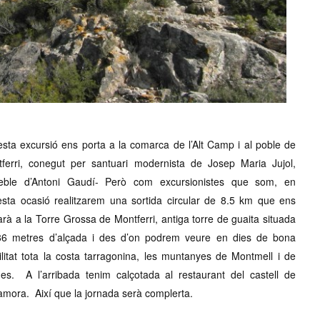
sta excursió ens porta a la comarca de l’Alt Camp i al poble de
ferri, conegut per santuari modernista de Josep Maria Jujol,
xeble d’Antoni Gaudí- Però com excursionistes que som, en
sta ocasió realitzarem una sortida circular de 8.5 km que ens
arà a la Torre Grossa de Montferri, antiga torre de guaita situada
86 metres d’alçada i des d’on podrem veure en dies de bona
bilitat tota la costa tarragonina, les muntanyes de Montmell i de
es. A l’arribada tenim calçotada al restaurant del castell de
mora. Així que la jornada serà complerta.