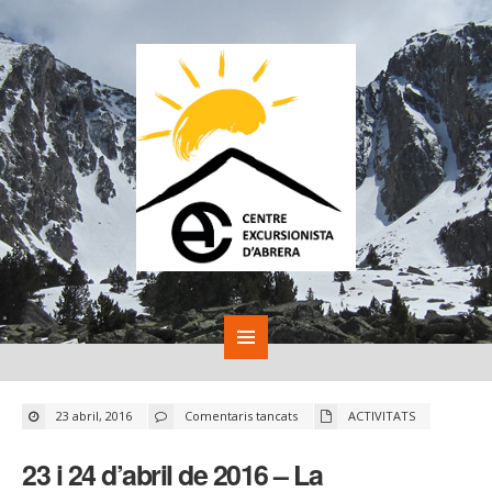
a
23 abril, 2016
Comentaris tancats
ACTIVITATS
23
i
24
23 i 24 d’abril de 2016 – La
d’abril
de
2016