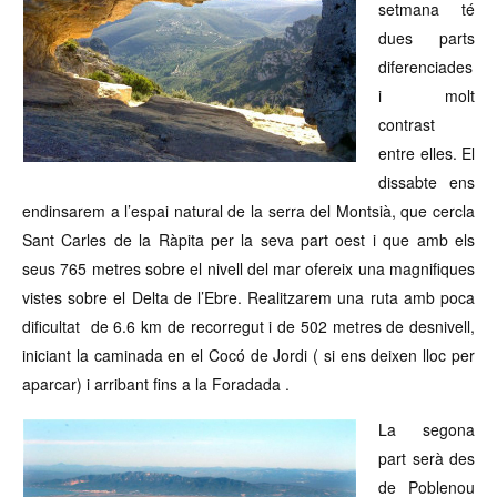
setmana té
dues parts
diferenciades
i molt
contrast
entre elles. El
dissabte ens
endinsarem a l’espai natural de la serra del Montsià, que cercla
Sant Carles de la Ràpita per la seva part oest i que amb els
seus 765 metres sobre el nivell del mar ofereix una magnifiques
vistes sobre el Delta de l’Ebre. Realitzarem una ruta amb poca
dificultat de 6.6 km de recorregut i de 502 metres de desnivell,
iniciant la caminada en el Cocó de Jordi ( si ens deixen lloc per
aparcar) i arribant fins a la Foradada .
La segona
part serà des
de Poblenou