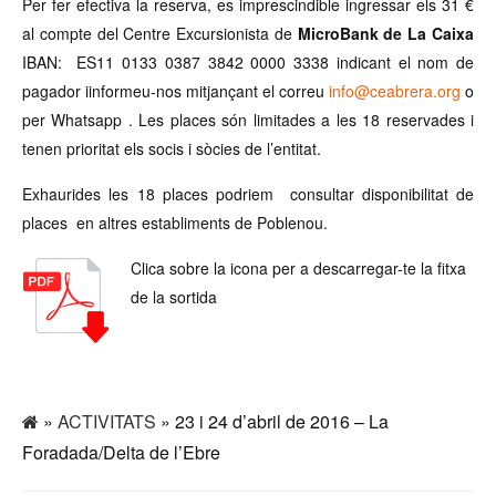
Per fer efectiva la reserva, es imprescindible ingressar els 31 €
al compte del Centre Excursionista de
MicroBank de La Caixa
IBAN: ES11 0133 0387 3842 0000 3338 indicant el nom de
pagador i
informeu-nos mitjançant el correu
info@ceabrera.org
o
per Whatsapp .
Les places són limitades a les 18 reservades i
tenen prioritat els socis i sòcies de l’entitat.
Exhaurides les 18 places podriem consultar disponibilitat de
places en altres establiments de Poblenou.
Clica sobre la icona per a descarregar-te la fitxa
de la sortida
»
ACTIVITATS
» 23 i 24 d’abril de 2016 – La
Foradada/Delta de l’Ebre