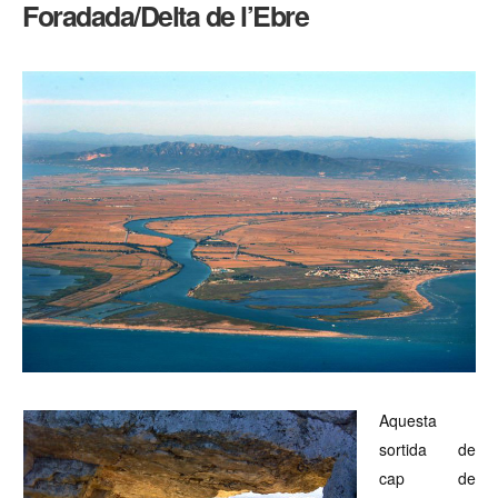
Foradada/Delta de l’Ebre
–
La
Foradada/Delta
de
l’Ebre
Aquesta
sortida de
cap de