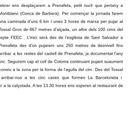
febrer ens desplaçarem a Prenafeta, petit nucli que pertany a
Montblanc (Conca de Barberà). Per començar la jornada farem
una caminada d’uns 6 km i unes 3 hores de marxa per pujar al
Tossal Gros de 867 metres d’alçada, un altre dels 100 cims del
repte FEEC . L’inici serà des de l’església de Sant Salvador a
Prenafeta des d’on pujarem uns 250 metres de desnivell fins
arribar a les restes del castell de Prenafeta, ja documentat l’any
lanc. Seguirem cap el coll de Coloma continuant pujant suaument
oneix a la zona per la forma de l’agulla del cim. Des del Tossal
arribar-nos a les cinc cases que formen La Barceloneta i
r a la calçotada. A
les 13.30 hores ens esperen al restaurant de
.