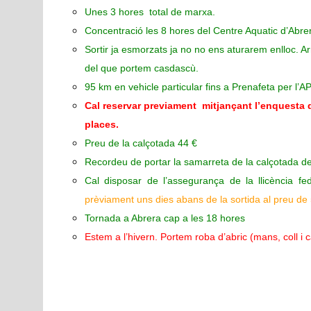
Unes 3 hores total de marxa.
Concentració les 8 hores del Centre Aquatic d’Abr
Sortir ja esmorzats ja no no ens aturarem enlloc. A
del que portem casdascù.
95 km en vehicle particular fins a Prenafeta per l’A
Cal reservar previament mitjançant l’enquesta
places.
Preu de la calçotada 44 €
Recordeu de portar la samarreta de la calçotada del
Cal disposar de l’assegurança de la llicència fed
prèviament uns dies abans de la sortida al preu de 5 
Tornada a Abrera cap a les 18 hores
Estem a l’hivern. Portem roba d’abric (mans, coll i c