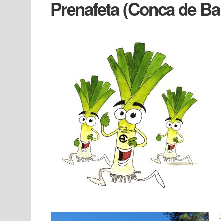
Prenafeta (Conca de Ba
Gros
i
calçotada
a
Prenafeta
(Conca
de
Barberà)