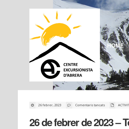
HOME
a
26 febrer, 2023
Comentaris tancats
ACTIVI
26
de
febrer
26 de febrer de 2023 – T
de
2023
–
Tossal