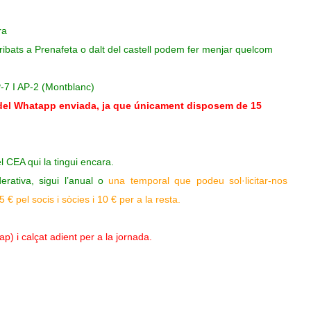
era
rribats a Prenafeta o dalt del castell podem fer menjar quelcom
P-7 I AP-2 (Montblanc)
 del Whatapp enviada, ja que únicament disposem de 15
 CEA qui la tingui encara.
erativa, sigui l’anual o
una temporal que podeu sol·licitar-nos
€ pel socis i sòcies i 10 € per a la resta.
ap) i calçat adient per a la jornada.