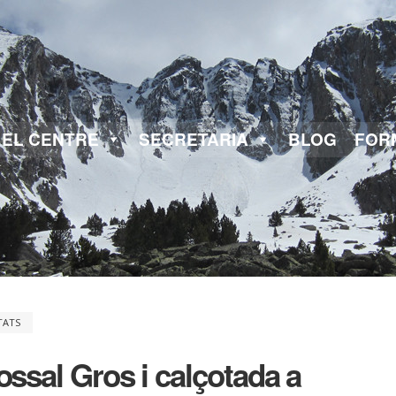
EL CENTRE
SECRETARIA
BLOG
FOR
TATS
ossal Gros i calçotada a