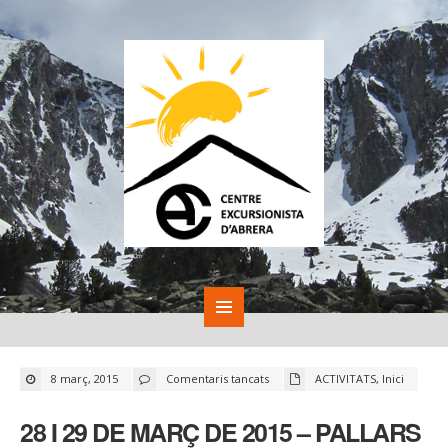
a
8 març, 2015
Comentaris tancats
ACTIVITATS
,
Inici
28
I
29
28 I 29 DE MARÇ DE 2015 – PALLARS
DE
MARÇ
DE