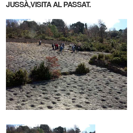
JUSSÀ,VISITA AL PASSAT.
2015
–
PALLARS
JUSSÀ,VISITA
AL
PASSAT.