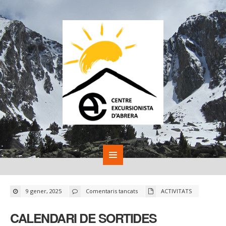
a
9 gener, 2025
Comentaris tancats
ACTIVITATS
CALENDARI
DE
SORTIDES
CALENDARI DE SORTIDES
D’EXCURSIONISME
–
GENER