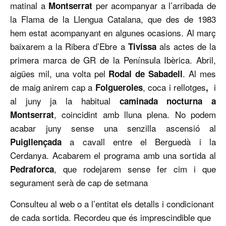
matinal a
per acompanyar a l’arribada de
Montserrat
la Flama de la Llengua Catalana, que des de 1983
hem estat acompanyant en algunes ocasions. Al març
baixarem a la Ribera d’Ebre a
als actes de la
Tivissa
primera marca de GR de la Península Ibèrica. Abril,
aigües mil, una volta pel
. Al mes
Rodal de Sabadell
de maig anirem cap a
, coca i rellotges
i
Folgueroles
,
al juny ja la habitual
caminada nocturna a
, coincidint amb lluna plena. No podem
Montserrat
acabar juny sense una senzilla ascensió al
a cavall entre el Berguedà i la
Puigllençada
Cerdanya. Acabarem el programa amb una sortida al
, que rodejarem sense fer cim i que
Pedraforca
segurament serà de cap de setmana
Consulteu al web o a l’entitat els detalls i condicionant
de cada sortida. Recordeu que és imprescindible que