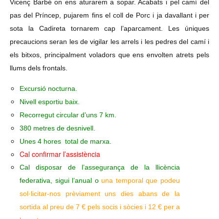
Vicenç Barbé on ens aturarem a sopar. Acabats i pel camí del
pas del Príncep, pujarem fins el coll de Porc i ja davallant i per
sota la Cadireta tornarem cap l’aparcament. Les úniques
precaucions seran les de vigilar les arrels i les pedres del camí i
els bitxos, principalment voladors que ens envolten atrets pels
llums dels frontals.
Excursió nocturna.
Nivell esportiu baix.
Recorregut circular d’uns 7 km.
380 metres de desnivell.
Unes 4 hores total de marxa.
Cal confirmar l’assistència
Cal disposar de l’assegurança de la llicència
federativa, sigui l’anual o
una temporal que podeu
sol·licitar-nos prèviament uns dies abans de la
sortida al preu de 7 € pels socis i sòcies i 12 € per a