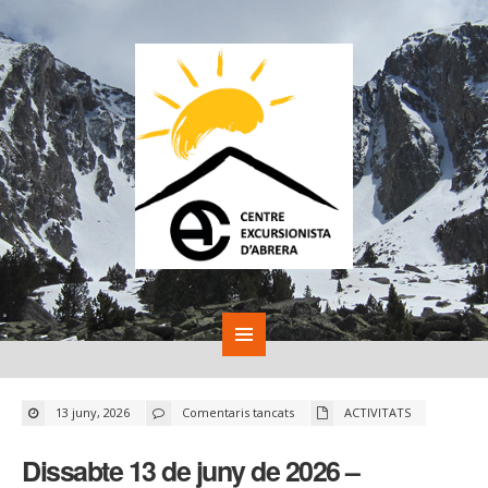
a
13 juny, 2026
Comentaris tancats
ACTIVITATS
Dissabte
13
de
Dissabte 13 de juny de 2026 –
juny
de
2026