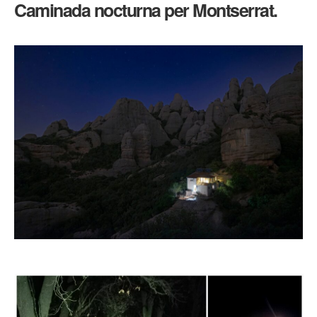
Caminada nocturna per Montserrat.
–
Caminada
nocturna
per
Montserrat.