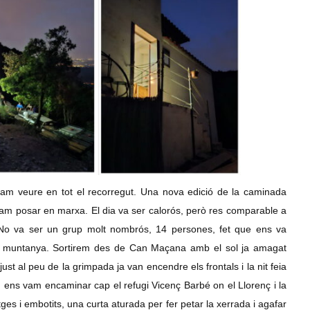
 vam veure en tot el recorregut. Una nova edició de la caminada
 vam posar en marxa. El dia va ser calorós, però res comparable a
 No va ser un grup molt nombrós, 14 persones, fet que ens va
a muntanya. Sortirem des de Can Maçana amb el sol ja amagat
just al peu de la grimpada ja van encendre els frontals i la nit feia
m ens vam encaminar cap el refugi Vicenç Barbé on el Llorenç i la
es i embotits, una curta aturada per fer petar la xerrada i agafar