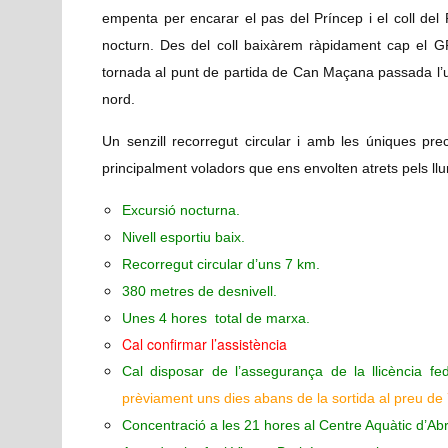
empenta per encarar el pas del Príncep i el coll del 
nocturn. Des del coll baixàrem ràpidament cap el G
tornada al punt de partida de Can Maçana passada l’u
nord.
Un senzill recorregut circular i amb les úniques prec
principalment voladors que ens envolten atrets pels llu
Excursió nocturna.
Nivell esportiu baix.
Recorregut circular d’uns 7 km.
380 metres de desnivell.
Unes 4 hores total de marxa.
Cal confirmar l’assistència
Cal disposar de l’assegurança de la llicència fed
prèviament uns dies abans de la sortida al preu de 7 
Concentració a les 21 hores al Centre Aquàtic d’Ab