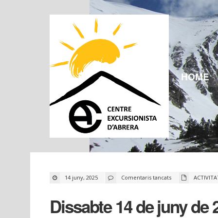
HOME
a
14 juny, 2025
Comentaris tancats
ACTIVITA
Dissabte
14
de
Dissabte 14 de juny de
juny
de
2025
–