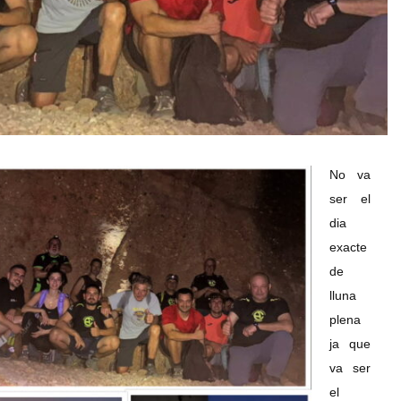
No va
ser el
dia
exacte
de
lluna
plena
ja que
va ser
el