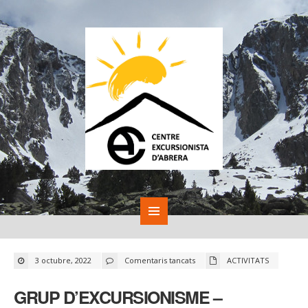
a
3 octubre, 2022
Comentaris tancats
ACTIVITATS
GRUP
D’EXCURSIONISME
–
GRUP D’EXCURSIONISME –
Programa
de
sortides