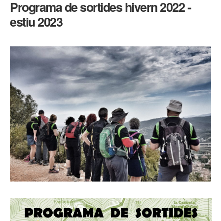
Programa de sortides hivern 2022 -
hivern
2022
-
estiu 2023
estiu
2023