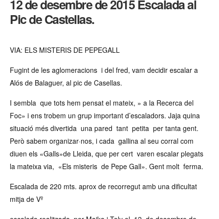
12 de desembre de 2015 Escalada al
al
Pic
Pic de Castellas.
de
Castellas.
VIA: ELS MISTERIS DE PEPEGALL
Fugint de les aglomeracions i del fred, vam decidir escalar a
Alós de Balaguer, al pic de Casellas.
I sembla que tots hem pensat el mateix, » a la Recerca del
Foc» i ens trobem un grup important d’escaladors. Jaja quina
situació més divertida una pared tant petita per tanta gent.
Però sabem organizar·nos, i cada gallina al seu corral com
diuen els «Galls»de Lleida, que per cert varen escalar plegats
la mateixa via, «Els misteris de Pepe Gall». Gent molt ferma.
Escalada de 220 mts. aprox de recorregut amb una dificultat
mitja de Vº
escalada realitzada per Maika i Toly el 12. de desembre
de