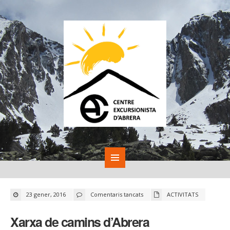
a
23 gener, 2016
Comentaris tancats
ACTIVITATS
Xarxa
de
camins
Xarxa de camins d’Abrera
d’Abrera