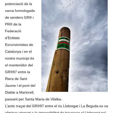
potenciació de la
xarxa homologada
de senders GR® i
PR® de la
Federació
d’Entitats
Excursionistes de
Catalunya i en el
nostre municipi és
el mantenidor del
GR®97 entre la
Riera de Sant
Jaume i el pont del
Diable a Martorell,
passant per Santa Maria de Vilalba.
L’antic traçat del GR®97 entre el riu Llobregat i La Beguda es va
eliminar atenent a la impossibilitat de travessar el Llobregat pel