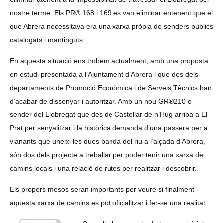
nostre terme. Els PR® 168 i 169 es van eliminar entenent que el
que Abrera necessitava era una xarxa pròpia de senders públics
catalogats i mantinguts.
En aquesta situació ens trobem actualment, amb una proposta
en estudi presentada a l’Ajuntament d’Abrera i que des dels
departaments de Promoció Econòmica i de Serveis Tècnics han
d’acabar de dissenyar i autoritzar. Amb un nou GR®210 o
sender del Llobregat que des de Castellar de n’Hug arriba a El
Prat per senyalitzar i la històrica demanda d’una passera per a
vianants que uneixi les dues banda del riu a l’alçada d’Abrera,
són dos dels projecte a treballar per poder tenir una xarxa de
camins locals i una relació de rutes per realitzar i descobrir.
Els propers mesos seran importants per veure si finalment
aquesta xarxa de camins es pot oficialitzar i fer-se una realitat.