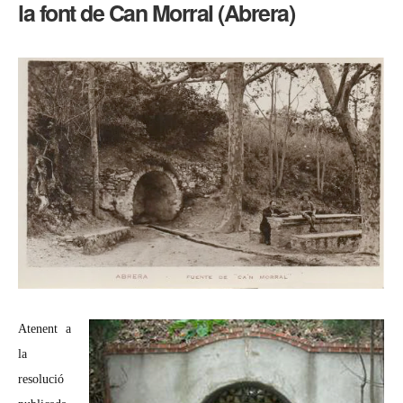
la font de Can Morral (Abrera)
Pessebre
a
la
font
de
Can
Morral
(Abrera)
Atenent a
la
resolució