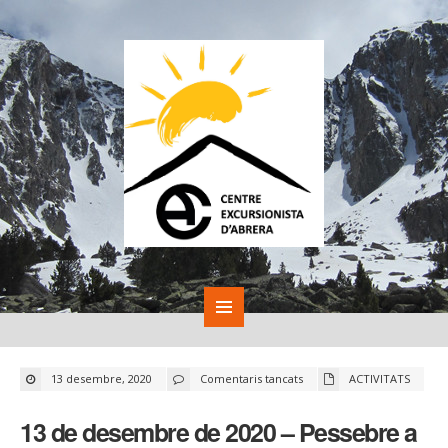
a
13 desembre, 2020
Comentaris tancats
ACTIVITATS
13
de
desembre
13 de desembre de 2020 – Pessebre a
de
2020
–