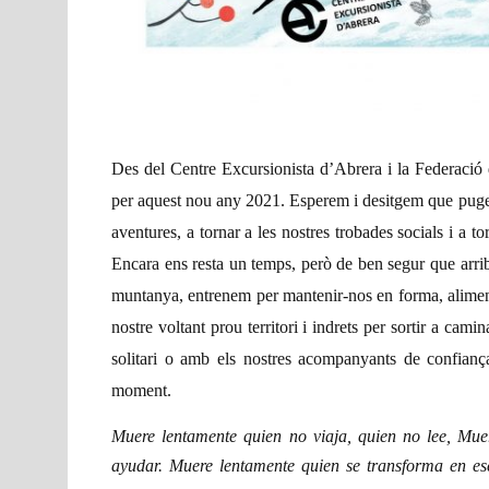
Des del Centre Excursionista d’Abrera i la Federació d
per aquest nou any 2021. Esperem i desitgem que pugem r
aventures, a tornar a les nostres trobades socials i a t
Encara ens resta un temps, però de ben segur que arrib
muntanya, entrenem per mantenir-nos en forma, aliment
nostre voltant prou territori i indrets per sortir a camin
solitari o amb els nostres acompanyants de confian
moment.
Muere lentamente quien no viaja, quien no lee, Mue
ayudar. Muere lentamente quien se transforma en esc