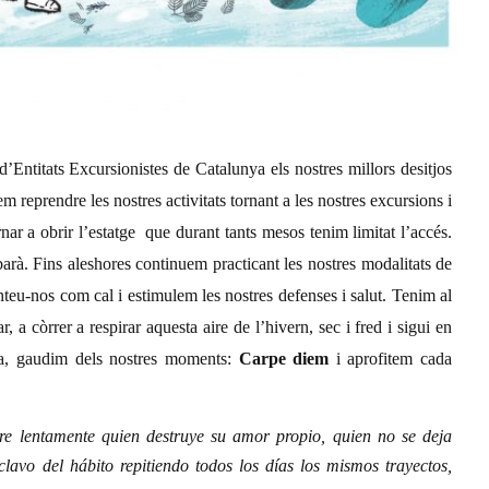
’Entitats Excursionistes de Catalunya els nostres millors desitjos
eprendre les nostres activitats tornant a les nostres excursions i
ornar a obrir l’estatge que durant tants mesos tenim limitat l’accés.
arà. Fins aleshores continuem practicant les nostres modalitats de
eu-nos com cal i estimulem les nostres defenses i salut. Tenim al
ar, a còrrer a respirar aquesta aire de l’hivern, sec i fred i sigui en
ça, gaudim dels nostres moments:
Carpe diem
i aprofitem cada
re lentamente quien destruye su amor propio, quien no se deja
lavo del hábito repitiendo todos los días los mismos trayectos,