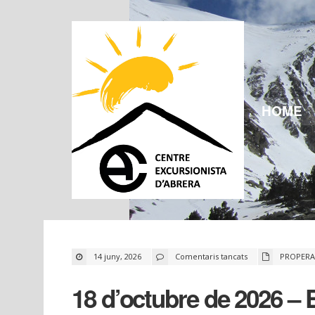
HOME
a
14 juny, 2026
Comentaris tancats
PROPERA
18
d’octubre
de
18 d’octubre de 2026 – 
2026
–
El
Salvador