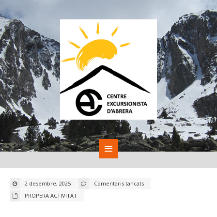
a
2 desembre, 2025
Comentaris tancats
CALENDARIS
DE
PROPERA ACTIVITAT
SORTIDES
D’EXCURSIONISME
2026