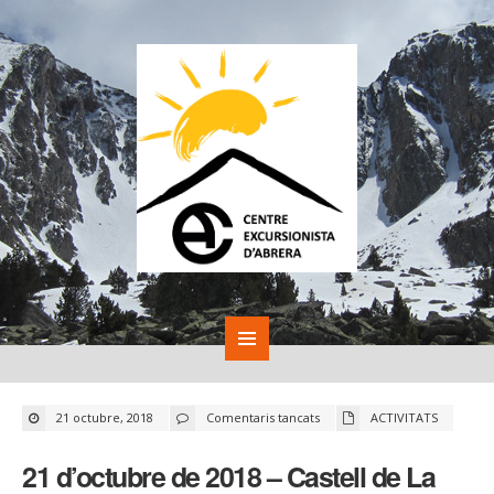
a
21 octubre, 2018
Comentaris tancats
ACTIVITATS
21
d’octubre
de
21 d’octubre de 2018 – Castell de La
2018
–
Castell