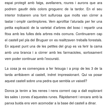
espai protegit amb faigs, avellaners, roures i aurons que ara
podrem gaudir dels colors groguenc de la tardor. En el seu
interior trobarem una font sulfurosa que molts van còrrer a
tastar i omplir cantimplores. Vem aprofitar l’aturada per fer una
petita explicació de la varietat d’arbres del bosc i repartir una
fitxa amb les fulles dels arbres més comuns. Continuarem cap
el castell pel pla del Bruguer on es realitzaven treballs forestals.
En aquest punt una de les petites del grup es va ferir la cama
amb una branca i a còrrer amb les farmacioles, sortosament
vem poder continuar amb l’excursió.
La cosa ja es començava a fer feixuga i a prop de les 3 de la
tarda arribàvem al castell, indret impressionant. Qui va posar
aquest castell sobre una pedra que sembla un vaixell?
Doncs ja tenim a les nenes i nens corrent cap a dalt explorant
les sales i zones d’aquestes runes. Ràpidament i encara amb la
panxa buida ens vem acomodar a la base del castell a dinar.