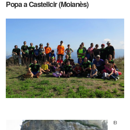
Popa a Castellcir (Moianès)
de
La
Popa
a
Castellcir
(Moianès)
El