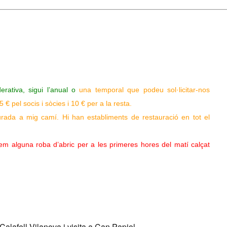
erativa, sigui l’anual o
una temporal que podeu sol·licitar-nos
€ pel socis i sòcies i 10 € per a la resta.
rada a mig camí. Hi han establiments de restauració en tot el
em alguna roba d’abric per a les primeres hores del matí calçat
lafell-Vilanova i visita a Can Papiol