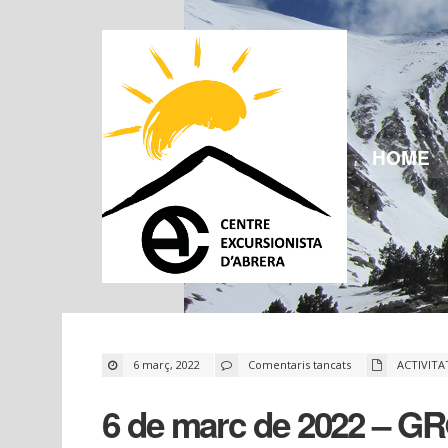
HOME
a
6 març, 2022
Comentaris tancats
ACTIVITA
6
de
marc
6 de marc de 2022 – GR®9
de
2022
–
GR®92