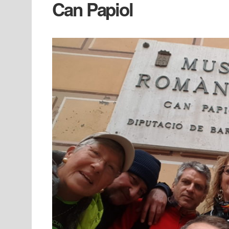
Can Papiol
Calafell-
Vilanova
i
visita
a
Can
Papiol