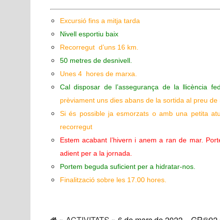
Excursió fins a mitja tarda
Nivell esportiu baix
Recorregut d’uns 16 km.
50 metres de desnivell.
Unes 4 hores de marxa.
Cal disposar de l’assegurança de la llicència fed
prèviament uns dies abans de la sortida al preu de 5 
Si és possible ja esmorzats o amb una petita atu
recorregut
Estem acabant l’hivern i anem a ran de mar. Port
adient per a la jornada.
Portem beguda suficient per a hidratar-nos.
Finalització sobre les 17.00 hores.
»
ACTIVITATS
» 6 de marc de 2022 – GR®92 Ca