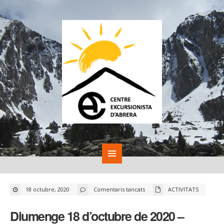
a
18 octubre, 2020
Comentaris tancats
ACTIVITATS
Diumenge
18
d’octubre
Diumenge 18 d’octubre de 2020 –
de
2020
–