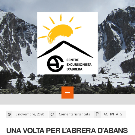
a
6 novembre, 2020
Comentaris tancats
ACTIVITATS
UNA
VOLTA
PER
UNA VOLTA PER L’ABRERA D’ABANS
L’ABRERA
D’ABANS