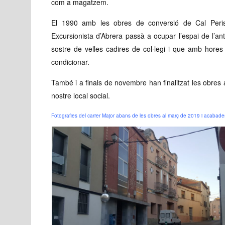
com a magatzem.
El 1990 amb les obres de conversió de Cal Peri
Excursionista d’Abrera passà a ocupar l’espai de l’an
sostre de velles cadires de col·legi i que amb hores
condicionar.
També i a finals de novembre han finalitzat les obres a
nostre local social.
Fotografies del carrer Major abans de les obres al març de 2019 i acabade