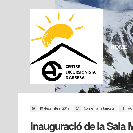
HOME
a
18 desembre, 2019
Comentaris tancats
AC
Inauguració
de
la
Inauguració de la Sala M
Sala
Municipal
i
reforma