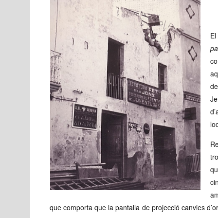
El
pa
co
aq
de
Je
d’
lo
Re
tr
qu
ci
am
que comporta que la pantalla de projecció canvies d’or