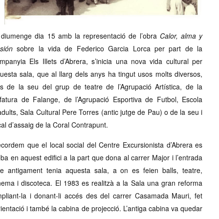
 diumenge dia 15 amb la representació de l’obra
Calor, alma y
sión
sobre la vida de Federico Garcia Lorca per part de la
mpanyia Els Illets d’Abrera, s’inicia una nova vida cultural per
uesta sala, que al llarg dels anys ha tingut usos molts diversos,
s de la seu del grup de teatre de l’Agrupació Artística, de la
fatura de Falange, de l’Agrupació Esportiva de Futbol, Escola
adults, Sala Cultural Pere Torres (antic jutge de Pau) o de la seu i
cal d’assaig de la Coral Contrapunt.
cordem que el local social del Centre Excursionista d’Abrera es
oba en aquest edifici a la part que dona al carrer Major i l’entrada
e antigament tenia aquesta sala, a on es feien balls, teatre,
nema i discoteca. El 1983 es realitzà a la Sala una gran reforma
pliant-la i donant-li accés des del carrer Casamada Mauri, fet
ientació i també la cabina de projecció. L’antiga cabina va quedar