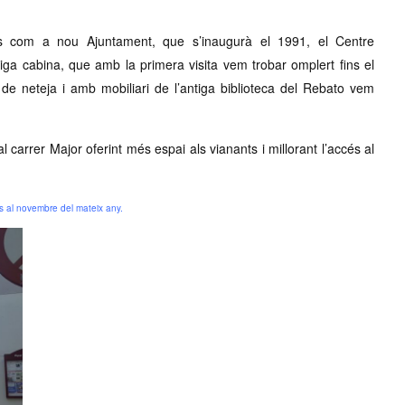
s com a nou Ajuntament, que s’inaugurà el 1991, el Centre
tiga cabina, que amb la primera visita vem trobar omplert fins el
 de neteja i amb mobiliari de l’antiga biblioteca del Rebato vem
l carrer Major oferint més espai als vianants i millorant l’accés al
s al novembre del mateix any.