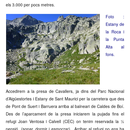
els 3.000 per pocs metres.
Foto :
Estany de
la Roca i
la Punta
Alta al
fons.
Accedirem a la presa de Cavallers, ja dins del Parc Nacional
d’Aigüestortes i Estany de Sant Maurici per la carretera que des
de Pont de Suert i Barruera arriba al balneari de Caldes de Boí.
Des de l’aparcament de la presa iniciarem la pujada fins el
refugi Joan Ventosa i Calvell (CEC) on tenim reservada la ½
pensió (sopar, dormir i esmorzar). Arribar al refugi no ens ha