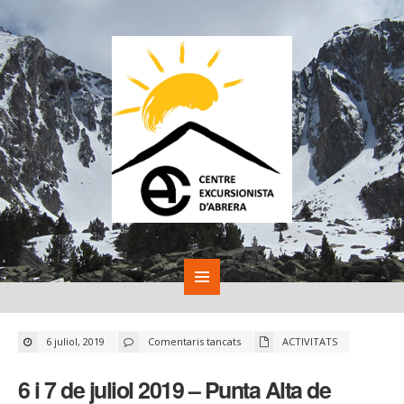
a
6 juliol, 2019
Comentaris tancats
ACTIVITATS
6
i
7
6 i 7 de juliol 2019 – Punta Alta de
de
juliol
2019