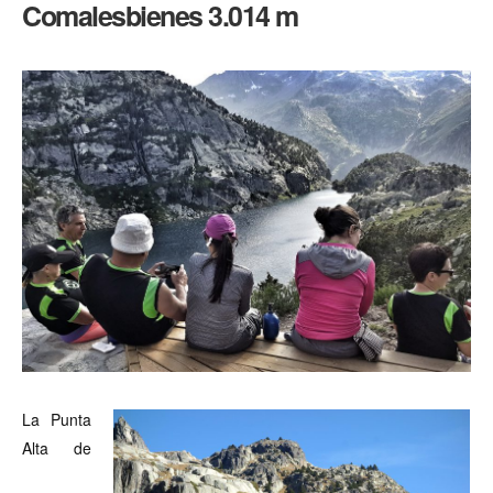
Comalesbienes 3.014 m
–
Punta
Alta
de
Comalesbienes
3.014
m
La Punta
Alta de