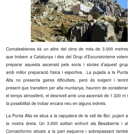
Comalesbienes és un altre del cims de més de 3.000 metres
que trobem a Catalunya i des del Grup d’Excursionisme volem
preparar aquesta ascensió pels socis i sòcies d’aquest grup
amb millor preparació física i esportiva. La pujada a la Punta
Alta no presenta gaires dificultats, però és exigent i tenint
present que transitem per alta muntanya, haurem de considerar
el temps atmosfèric, el desnivell amb una ascensió de 1.320 m i
la possibilitat de trobar encara neu en alguns indrets.
La Punta Alta es situa a la capçalera de la vall de Boí, pujant a
la nostra dreta. Un 3.000 solitari enfront als Bessiberris i al
Comaloformo situats a la part esquerra i sobrepassant també