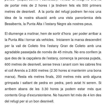
de portar més de 2 hores i ja tindrem fets els 500 primers
metres de desnivell. A la porta del refugi podrem fer-nos una
idea de la nostra situació amb una vista panoràmica dels
Bessiberris, la Punta Alta i l’estany Negre als nostres peus.
El diumenge a matinar, hem de sortir d’hora per poder arribar a
la Punta Alta i tornar als vehicles. Iniciarem la marxa descendint
per la vall de Colieto fins l’estany Gran de Colieto amb una
agradable passejada de només de 45 minuts. No ens confiem ja
que des de la capçalera de l’estany, comença la penosa pujada,
600 metres de desnivell, sense treva i anant com les cabres fins
el coll Arenós a 2.800 metres (2.30 hores si mantenim una bona
marxa). Resta els metres finals, 200 metres més amb alguna
grimpada i saltant de pedra en pedra, però aviat hi serem. Si
arribem abans de les 3.30 hores ja podem estar més que
contents Grup d’excursionisme. No haurem fet més de 4 km des
del refugi per si un bon desnivell.